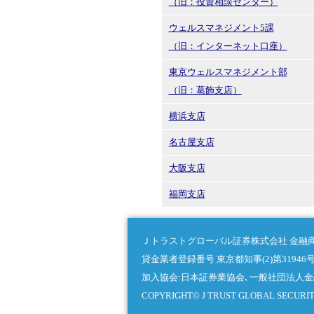
（旧：投資相談センター）
ウェルスマネジメント5課
（旧：インターネット口座）
東京ウェルスマネジメント部
（旧：葛飾支店）
横浜支店
名古屋支店
大阪支店
福岡支店
Ｊトラストグローバル証券株式会社 金融商
貸金業者登録番号 東京都知事(2)第31946
加入協会:日本証券業協会､一般社団法人金
COPYRIGHT© J TRUST GLOBAL SECURITIE